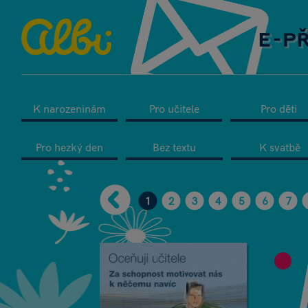
K narozeninám
Pro učitele
Pro děti
Pro hezký den
Bez textu
K svatbě
1
2
3
4
5
6
7