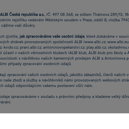
ALBI Česká republika a.s.
, IČ: 497 08 368, se sídlem Thámova 289/13, 18
odním rejstříku vedeném Městským soudem v Praze, oddíl B, vložka 7943
i vážíme vaší důvěry.
h zjistíte,
jak zpracováváme vaše osobní údaje
, které získáváme v souvis
ých stránek provozovaných společností ALBI (www.albi.cz; www.albi.eu; 
; kvido.cz; prani.albi.cz; antoninovopekarstvi.cz; play.albi.cz; skolashrou.c
aší účastí v našich věrnostních klubech (ALBI klub, ALBI klub pro školy a 
souvislosti s návštěvou našich kamenných prodejen ALBI a Antonínova pek
šími případy zpracování osobních údajů.
kají zpracování vašich osobních údajů, jakožto zákazníků, členů našich 
o naše zboží a služby a návštěvníků námi provozovaných webových strán
ch údajů odpovídajícím vašemu postavení vůči nám.
údaje zpracováváme v souladu s právními předpisy a klademe velký důra
ávání.
SOBNÍ ÚDAJE ZPRACOVÁVÁME A KDE?