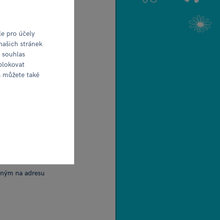
e pro účely
našich stránek
e souhlas
blokovat
s můžete také
e, oddíl B,
ným na adresu