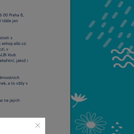
6 00 Praha 8,
 (dále jen
losti s
eshop.albi.cz;
z), v
ALBI klub
ařství, jakož i
věrnostních
ek, a to vždy v
z na jejich