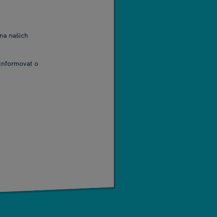
 na našich
 informovat o