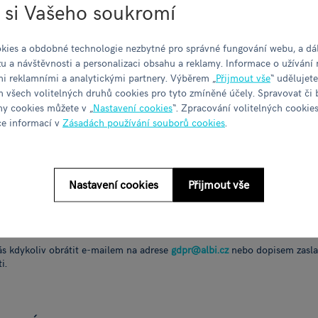
 si Vašeho soukromí
ny osobních údajů u firmy Albi Česká republika a.s. - kompletní znění
 zpracování osobních údajů v souvislosti s návštěvou webových stránek
 zpracování osobních údajů prostřednictvím cookies
kies a obdobné technologie nezbytné pro správné fungování webu, a dál
zpracování osobních údajů v případě registrace uživatele
u a návštěvnosti a personalizaci obsahu a reklamy. Informace o užívání 
ovatelů osobních údajů firmy Albi Česká republika a.s.
mi reklamními a analytickými partnery. Výběrem „
Přijmout vše
“ udělujet
 všech volitelných druhů cookies pro tyto zmíněné účely. Spravovat či 
hy cookies můžete v „
Nastavení cookies
“. Zpracování volitelných cookie
íce informací v
Zásadách používání souborů cookies
.
 VAŠICH OSOBNÍCH ÚDAJŮ
:
ALBI Česká republika, a.s.
Nastavení cookies
Přijmout vše
289/13, 186 00 Praha 8
lečnost zapsaná v obchodním rejstříku vedeném Městským soudem v Praz
ás kdykoliv obrátit e‑mailem na adrese
gdpr@albi.cz
nebo dopisem zasla
i.