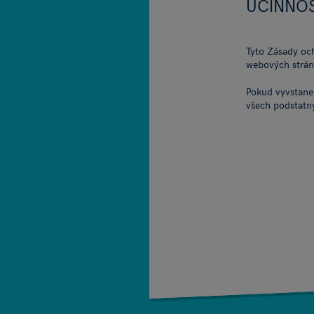
ÚČINNO
Tyto Zásady oc
webových strán
Pokud vyvstane
všech podstatn