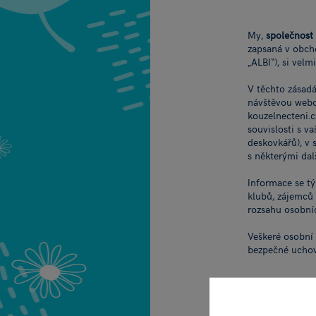
My,
společnost 
zapsaná v obch
„ALBI“), si velm
V těchto zásadác
návštěvou webov
kouzelnecteni.cz
souvislosti s v
deskovkářů), v 
s některými dal
Informace se tý
klubů, zájemců 
rozsahu osobní
Veškeré osobní 
bezpečné uchov
JAKÉ O