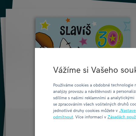
Vážíme si Vašeho sou
Používáme cookies a obdobné technologie n
analýzy provozu a návštěvnosti a personaliz
sdílíme s našimi reklamními a analytickými
se zpracováním všech volitelných druhů coo
jednotlivé druhy cookies můžete v „
Nastave
odmítnout
. Více informací v
Zásadách použ