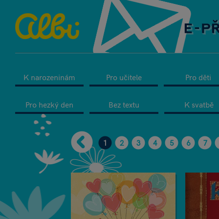
K narozeninám
Pro učitele
Pro děti
Pro hezký den
Bez textu
K svatbě
1
2
3
4
5
6
7